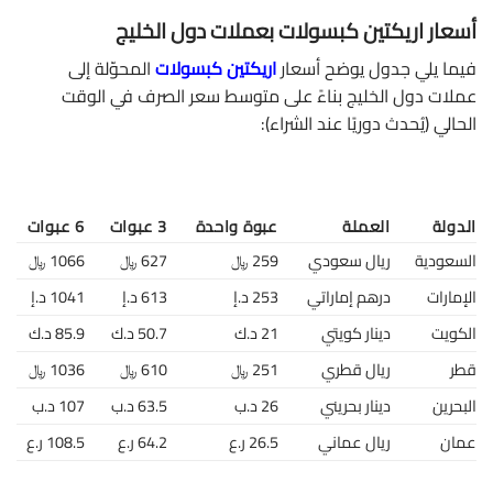
أسعار اريكتين كبسولات بعملات دول الخليج
فيما يلي جدول يوضح أسعار
اريكتين كبسولات
المحوّلة إلى
عملات دول الخليج بناءً على متوسط سعر الصرف في الوقت
الحالي (يُحدث دوريًا عند الشراء):
الدولة
العملة
عبوة واحدة
3 عبوات
6 عبوات
السعودية
ريال سعودي
259 ﷼
627 ﷼
1066 ﷼
الإمارات
درهم إماراتي
253 د.إ
613 د.إ
1041 د.إ
الكويت
دينار كويتي
21 د.ك
50.7 د.ك
85.9 د.ك
قطر
ريال قطري
251 ﷼
610 ﷼
1036 ﷼
البحرين
دينار بحريني
26 د.ب
63.5 د.ب
107 د.ب
عمان
ريال عماني
26.5 ر.ع
64.2 ر.ع
108.5 ر.ع