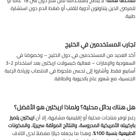
ملاحظة هامة
: لا يُنصح باستخدامه لمن هم دون سن 18 عامًا أو
للمرضى الذين يتناولون أدوية للقلب أو ضغط الدم دون استشارة
طبية.
تجارب المستخدمين في الخليج
أكد العديد من المستخدمين في دول الخليج – وخصوصًا في
السعودية والإمارات – فعالية كبسولات اريكتين بعد استخدام 2-3
أسابيع فقط. وأشاروا إلى تحسن ملحوظ في الانتصاب وزيادة الرغبة
الجنسية، مع شعور عام بالحيوية والطاقة.
هل هناك بدائل محلية؟ ولماذا اريكتين هو الأفضل؟
رغم توفر منتجات محلية أو إقليمية مشابهة، إلا أن
اريكتين يتميز
بتركيبته الأمريكية المدروسة، والنتائج الموثقة سريريًا، والمكونات
الطبيعية بنسبة 100%.
وهذا ما يجعله خيارًا مفضلاً لدى الآلاف