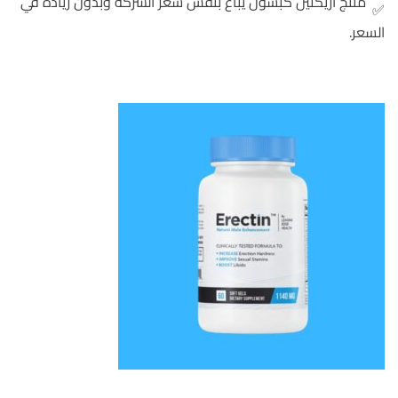
منتج اريكتين كبسول يباع بنفس سعر الشركه وبدون زيادة في
السعر.