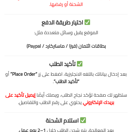
الشحنة أو رفضها.
اختيار طريقة الدفع
الموقع يقبل وسائل متعددة مثل:
بطاقات ائتمان (فيزا / ماستركارد / Paypal)
تأكيد الطلب
بعد إدخال بياناتك باللغه الانجليزية، اضغط على زر
“Place Order”
أو
“تأكيد الطلب”
.
ستظهر لك صفحة تؤكد نجاح الطلب، ويصلك أيضًا
إيميل تأكيد على
بريدك الإلكتروني
يحتوي على رقم الطلب والتفاصيل.
استلام الشحنة
بعد المعالجة، يتم شحن الطلب خلال
1–2 يوم عمل
.