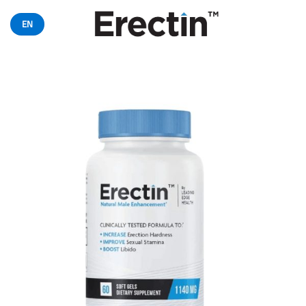
خطي
لمحتوى
EN