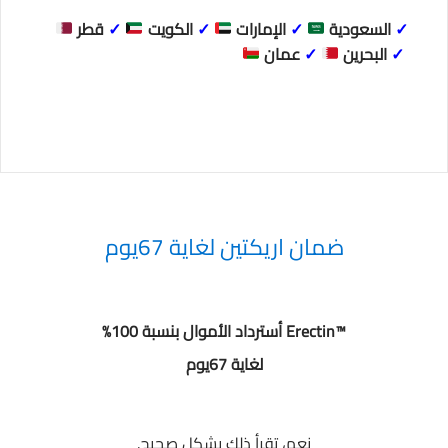
✓
السعودية
✓
الإمارات
✓
الكويت
✓
قطر
✓
البحرين
✓
عمان
ضمان اريكتين لغاية 67يوم
™Erectin
أسترداد الأموال بنسبة 100%
لغاية 67يوم
نعم، تقرأ ذلك بشكل صحيح.